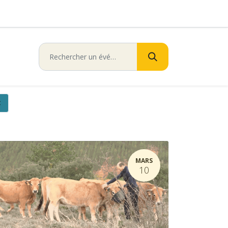
×
MARS
10