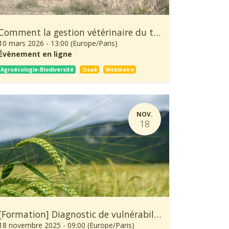
Comment la gestion vétérinaire du troupeau peut-elle protéger la biodiversité ?
10 mars 2026
-
13:00
(
Europe/Paris
)
Évènement en ligne
Agroécologie-Biodiversité
Osaé
Webinaire
NOV.
18
[Formation] Diagnostic de vulnérabilité au changement climatique et démarche d’adaptation d’une exploitation agricole
18 novembre 2025
-
09:00
(
Europe/Paris
)