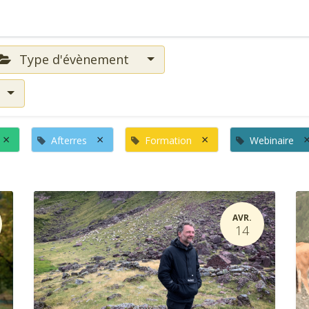
Type d'évènement
×
×
×
Afterres
Formation
Webinaire
AVR.
14