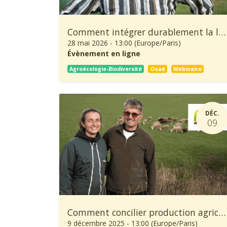
Comment intégrer durablement la lutte biologique dans la production de châtaignes ?
28 mai 2026
-
13:00
(
Europe/Paris
)
Évènement en ligne
Agroécologie-Biodiversité
Osaé
Webinaire
DÉC.
09
Comment concilier production agricole et préservation de la biodiversité ?
9 décembre 2025
-
13:00
(
Europe/Paris
)