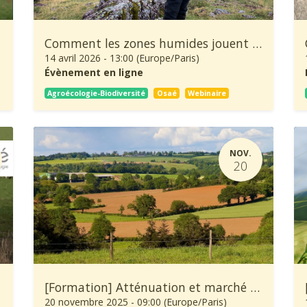
Comment les zones humides jouent un rôle déterminant pour le pastoralisme ?
14 avril 2026
-
13:00
(
Europe/Paris
)
Évènement en ligne
Agroécologie-Biodiversité
Osaé
Webinaire
NOV.
20
[Formation] Atténuation et marché carbone en agriculture
20 novembre 2025
-
09:00
(
Europe/Paris
)