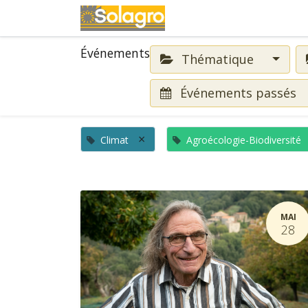
Événements
Événements
Thématique
Événements passés
×
Climat
Agroécologie-Biodiversité
MAI
28