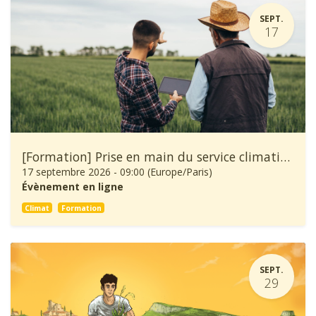
SEPT.
17
[Formation] Prise en main du service climatique Climadiag Agriculture et Forêt
17 septembre 2026
-
09:00
(
Europe/Paris
)
Évènement en ligne
Climat
Formation
SEPT.
29