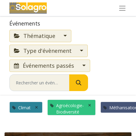
Événements
Thématique
Type d'évènement
Événements passés
×
Agroécologie-
×
Climat
Méthanisatio
Biodiversité