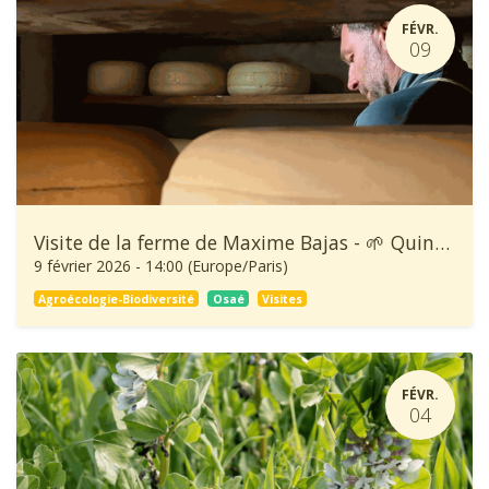
FÉVR.
09
Visite de la ferme de Maxime Bajas - 🌱 Quinzaine de l'Agroécologie
9 février 2026
-
14:00
(
Europe/Paris
)
Agroécologie-Biodiversité
Osaé
Visites
FÉVR.
04