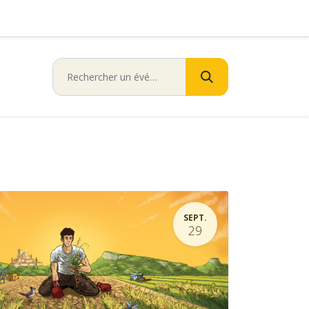
SEPT.
29