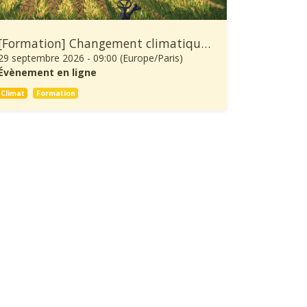
[Formation] Changement climatique: À quoi se préparer et comment s’adapter ?
29 septembre 2026
-
09:00
(
Europe/Paris
)
Évènement en ligne
Climat
Formation