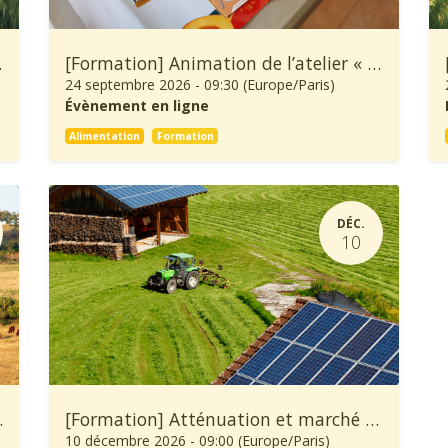
ure et Forêt
[Formation] Animation de l’atelier « À Table ! »
24 septembre 2026
-
09:30
(
Europe/Paris
)
Évènement en ligne
Alimentation
Formation
DÉC.
10
’une exploitation agricole
[Formation] Atténuation et marché carbone en agriculture
10 décembre 2026
-
09:00
(
Europe/Paris
)