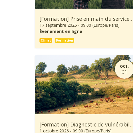
[Formation] Prise en main du service climatique Climadiag Agricult
17 septembre 2026
-
09:00
(
Europe/Paris
)
Évènement en ligne
Climat
Formation
OCT.
01
[Formation] Diagnostic de vulnérabilité au changement climatique et démarche d’adaptation d
1 octobre 2026
-
09:00
(
Europe/Paris
)