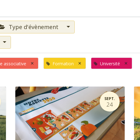
Type d'évènement
×
×
×
ie associative
Formation
Université
SEPT.
24