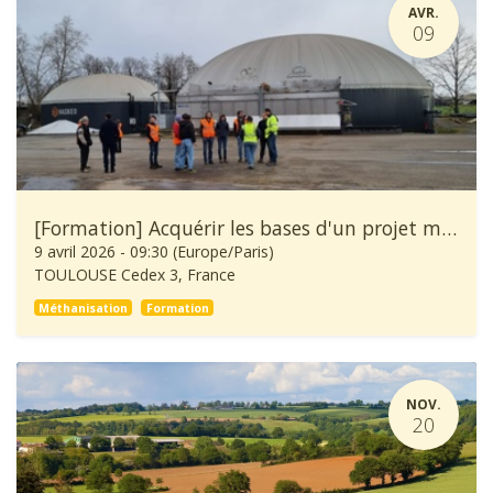
AVR.
09
[Formation] Acquérir les bases d'un projet méthanisation
9 avril 2026
-
09:30
(
Europe/Paris
)
TOULOUSE Cedex 3
,
France
Méthanisation
Formation
NOV.
20