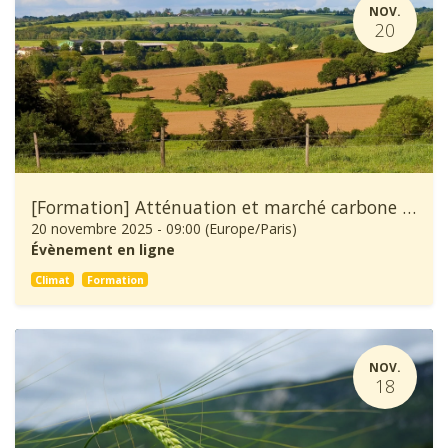
NOV.
20
[Formation] Atténuation et marché carbone en agriculture
20 novembre 2025
-
09:00
(
Europe/Paris
)
Évènement en ligne
Climat
Formation
NOV.
18