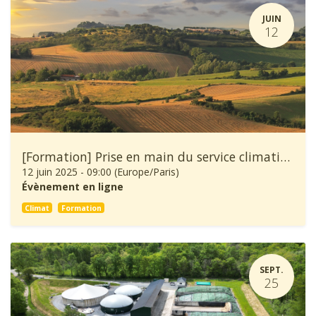
JUIN
12
[Formation] Prise en main du service climatique Climadiag Agriculture
12 juin 2025
-
09:00
(
Europe/Paris
)
Évènement en ligne
Climat
Formation
SEPT.
25