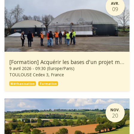
AVR.
09
[Formation] Acquérir les bases d'un projet méthanisation
9 avril 2026
-
09:30
(
Europe/Paris
)
TOULOUSE Cedex 3
,
France
Méthanisation
Formation
NOV.
20