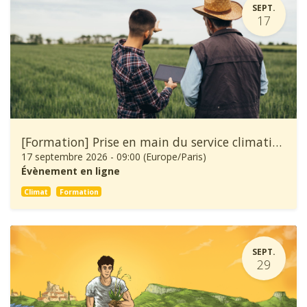
SEPT.
17
[Formation] Prise en main du service climatique Climadiag Agriculture et Forêt
17 septembre 2026
-
09:00
(
Europe/Paris
)
Évènement en ligne
Climat
Formation
SEPT.
29