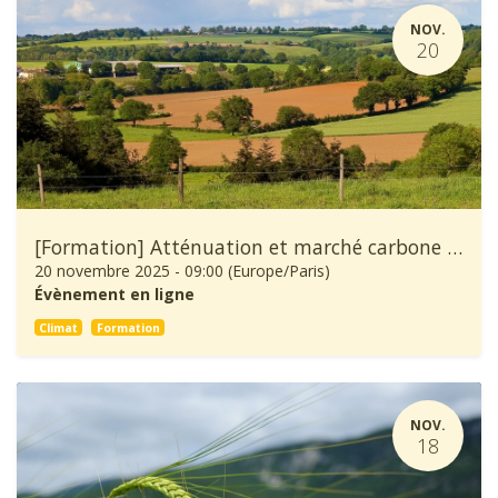
NOV.
20
[Formation] Atténuation et marché carbone en agriculture
20 novembre 2025
-
09:00
(
Europe/Paris
)
Évènement en ligne
Climat
Formation
NOV.
18