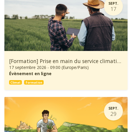
SEPT.
17
[Formation] Prise en main du service climatique Climadiag Agriculture et Forêt
17 septembre 2026
-
09:00
(
Europe/Paris
)
Évènement en ligne
Climat
Formation
SEPT.
29