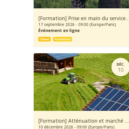
[Formation] Prise en main du service climatique Climadiag Agricult
17 septembre 2026
-
09:00
(
Europe/Paris
)
Évènement en ligne
Climat
Formation
DÉC.
10
[Formation] Atténuation et marché carbone en agriculture
10 décembre 2026
-
09:00
(
Europe/Paris
)