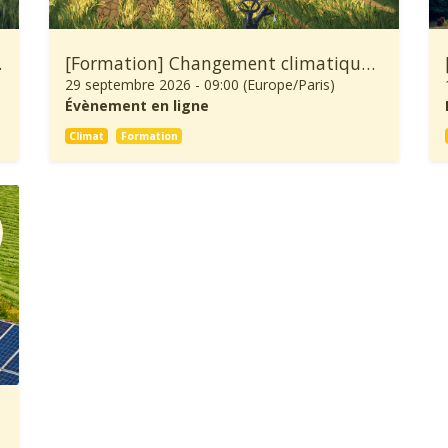
ure et Forêt
[Formation] Changement climatique: À quoi se préparer et comment s’adapter ?
29 septembre 2026
-
09:00
(
Europe/Paris
)
Évènement en ligne
Climat
Formation