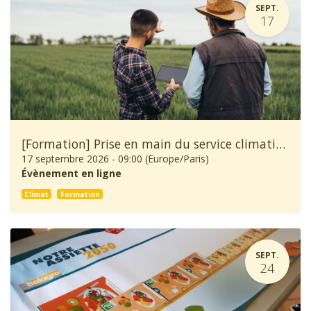
SEPT.
17
[Formation] Prise en main du service climatique Climadiag Agriculture et Forêt
17 septembre 2026
-
09:00
(
Europe/Paris
)
Évènement en ligne
Climat
Formation
SEPT.
24