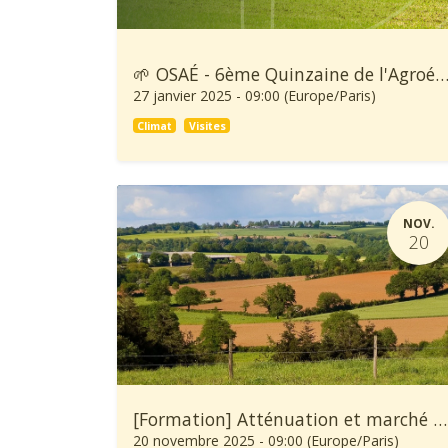
🌱 OSAÉ - 6ème Quinzaine de l'Agroécolo
27 janvier 2025
-
09:00
(
Europe/Paris
)
Climat
Visites
NOV.
20
[Formation] Atténuation et marché carbone en agriculture
20 novembre 2025
-
09:00
(
Europe/Paris
)