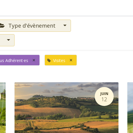
Type d'évènement
s
×
×
us Adhérent·es
Visites
JUIN
12