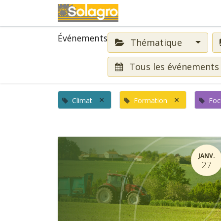
Événements
Événements
Thématique
Tous les événement
×
×
Climat
Formation
Foc
JANV.
27