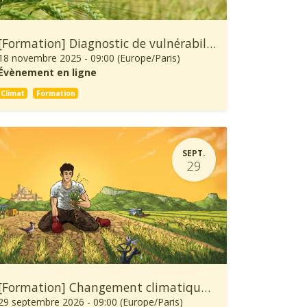
[Formation] Diagnostic de vulnérabilité au changement climatique et démarche d’adaptation d’une exploitation agricole
18 novembre 2025
-
09:00
(
Europe/Paris
)
Évènement en ligne
Climat
Formation
SEPT.
29
[Formation] Changement climatique: À quoi se préparer et comment s’adapter ?
29 septembre 2026
-
09:00
(
Europe/Paris
)