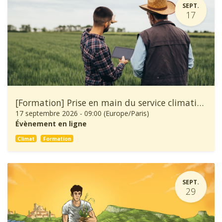
SEPT.
17
[Formation] Prise en main du service climatique Climadiag Agriculture et Forêt
17 septembre 2026
-
09:00
(
Europe/Paris
)
Évènement en ligne
Climat
Formation
SEPT.
29