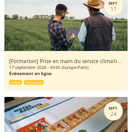
SEPT.
17
[Formation] Prise en main du service climatique Climadiag Agriculture et Forêt
17 septembre 2026
-
09:00
(
Europe/Paris
)
Évènement en ligne
Climat
Formation
SEPT.
24