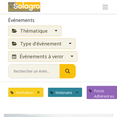
Événements
Thématique
Type d'évènement
Événements à venir
Focus
×
×
Formation
Webinaire
Adhérent·es