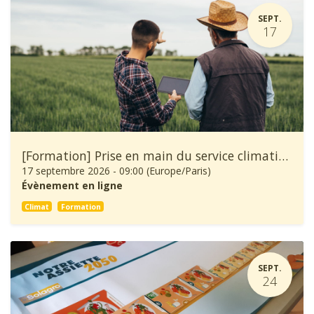
SEPT.
17
[Formation] Prise en main du service climatique Climadiag Agriculture et Forêt
17 septembre 2026
-
09:00
(
Europe/Paris
)
Évènement en ligne
Climat
Formation
SEPT.
24