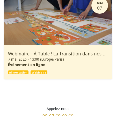
MAI
07
Webinaire - À Table ! La transition dans nos assiettes
7 mai 2026
-
13:00
(
Europe/Paris
)
Évènement en ligne
Alimentation
Webinaire
Appelez-nous
05 67 69 69 69