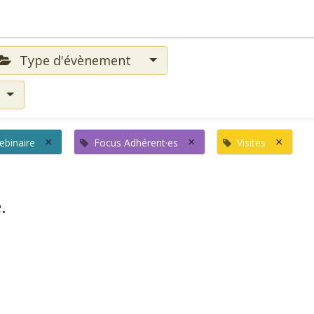
Type d'évènement
×
×
×
ebinaire
Focus Adhérent·es
Visites
.