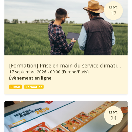
SEPT.
17
[Formation] Prise en main du service climatique Climadiag Agriculture et Forêt
17 septembre 2026
-
09:00
(
Europe/Paris
)
Évènement en ligne
Climat
Formation
SEPT.
24