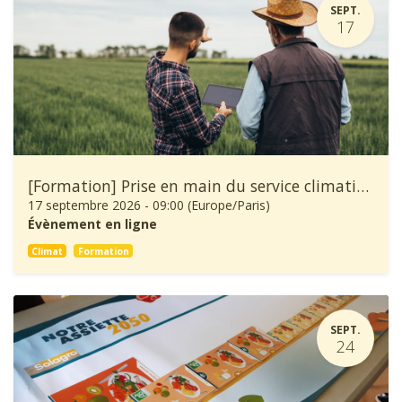
SEPT.
17
[Formation] Prise en main du service climatique Climadiag Agriculture et Forêt
17 septembre 2026
-
09:00
(
Europe/Paris
)
Évènement en ligne
Climat
Formation
SEPT.
24