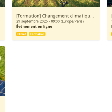
ure et Forêt
[Formation] Changement climatique: À quoi se préparer et comment s’adapter ?
29 septembre 2026
-
09:00
(
Europe/Paris
)
Évènement en ligne
Climat
Formation