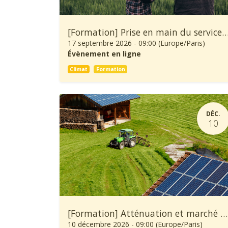
[Formation] Prise en main du service climatique Climadiag Agricult
17 septembre 2026
-
09:00
(
Europe/Paris
)
Évènement en ligne
Climat
Formation
DÉC.
10
[Formation] Atténuation et marché carbone en agriculture
10 décembre 2026
-
09:00
(
Europe/Paris
)