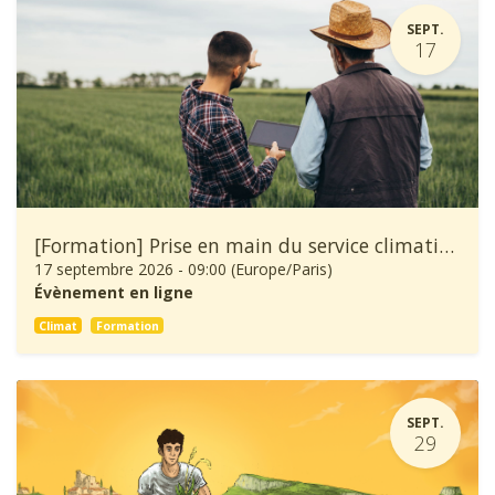
SEPT.
17
[Formation] Prise en main du service climatique Climadiag Agriculture et Forêt
17 septembre 2026
-
09:00
(
Europe/Paris
)
Évènement en ligne
Climat
Formation
SEPT.
29