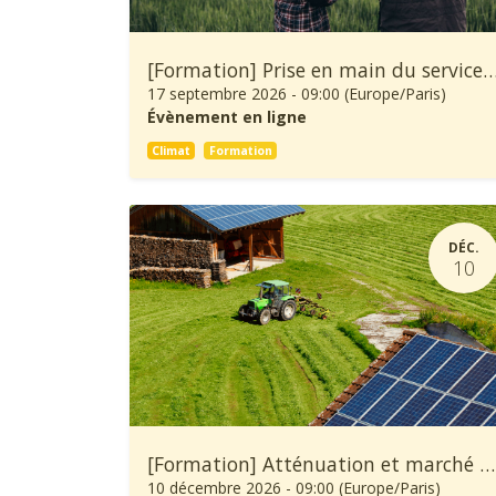
[Formation] Prise en main du service climatique Climadiag Agricult
17 septembre 2026
-
09:00
(
Europe/Paris
)
Évènement en ligne
Climat
Formation
DÉC.
10
[Formation] Atténuation et marché carbone en agriculture
10 décembre 2026
-
09:00
(
Europe/Paris
)