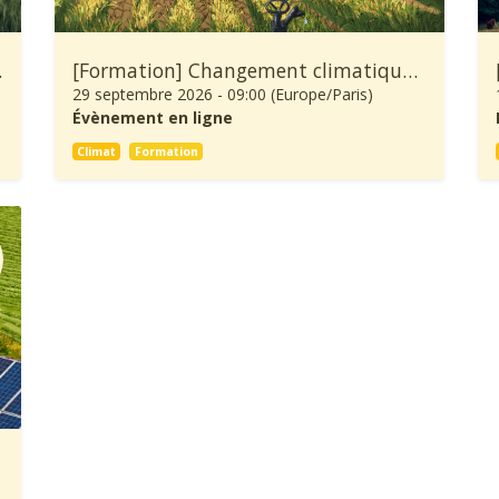
ure et Forêt
[Formation] Changement climatique: À quoi se préparer et comment s’adapter ?
29 septembre 2026
-
09:00
(
Europe/Paris
)
Évènement en ligne
Climat
Formation