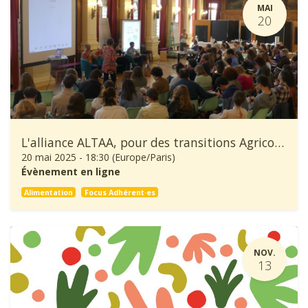
MAI
20
L'alliance ALTAA, pour des transitions Agricoles et Alimentaires à la hauteur des enjeux écologiques et sociaux
20 mai 2025
-
18:30
(
Europe/Paris
)
Évènement en ligne
Alimentation
Focus Adhérent·es
NOV.
13