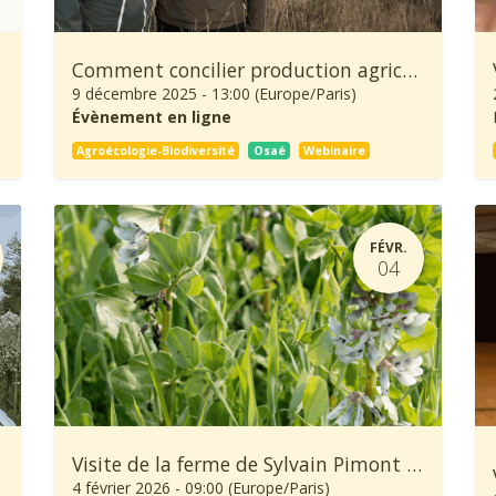
Comment concilier production agricole et préservation de la biodiversité ?
9 décembre 2025
-
13:00
(
Europe/Paris
)
Évènement en ligne
Agroécologie-Biodiversité
Osaé
Webinaire
FÉVR.
04
Visite de la ferme de Sylvain Pimont - 🌱 Quinzaine de l'Agroécologie
4 février 2026
-
09:00
(
Europe/Paris
)