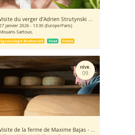
Visite du verger d’Adrien Strutynski et de Jean-Nöel Falcou - 🌱 Quinzaine de l'Agroécologie
27 janvier 2026
-
13:30
(
Europe/Paris
)
Mouans-Sartoux
,
Agroécologie-Biodiversité
Osaé
Visites
FÉVR.
09
Visite de la ferme de Maxime Bajas - 🌱 Quinzaine de l'Agroécologie