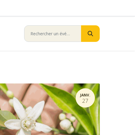
JANV.
27