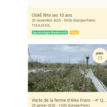
OSAÉ fête ses 10 ans
25 novembre 2025
-
09:00
(
Europe/Paris
)
TOULOUSE
,
Agroécologie-Biodiversité
Osaé
JANV.
29
Visite de la ferme d'Alex Franc - 🌱 Quinzaine de l'Agroécologie
29 janvier 2026
-
14:00
(
Europe/Paris
)