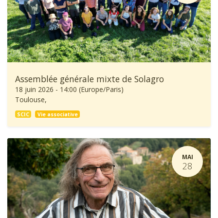
Assemblée générale mixte de Solagro
18 juin 2026
-
14:00
(
Europe/Paris
)
Toulouse
,
SCIC
Vie associative
MAI
28